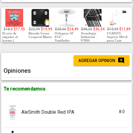
$18,9
$17,95
$22,99
$19,99
$28,66
$24,49
$38,25
$36,34
$13,99
$11,89
El arte de
Báscula Grasa
Orbegozo SF
Tecnología
UGREEN
engañar al
Corporal Blueto
0147 -
Industrial -
Soporte Móvil
karma (
Ventilador
97884
para Cam
AGREGAR OPINION
Opiniones
Te recomendamos
8.0
AleSmith Double Red IPA