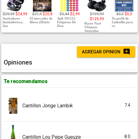
$29,99
$24,99
$21,9
$20,8
$3,44
$2,99
$199,99
$0,0
$0,0
Auriculares
El mercader de
Apli 101232
Tu perfil de
$129,99
Inalámbricos,
libros (Histór
Etiquetas De
LinkedIn para
Razer Nari
Aur
Desc
ve
Ultimate
Auricular
AGREGAR OPINION
Opiniones
Te recomendamos
7.4
Cantillon Jonge Lambik
8.0
Cantillon Lou Pepe Gueuze