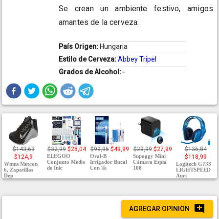
Se crean un ambiente festivo, amigos
amantes de la cerveza.
País Origen:
Hungaria
Estilo de Cerveza:
Abbey Tripel
Grados de Alcohol:
-
$143,63
$32,99
$28,04
$99,95
$49,99
$29,99
$27,99
$136,84
ELEGOO
Oral-B
Supoggy Mini
$124,9
$118,99
Conjunto Medio
Irrigador Bucal
Cámara Espía
Wmns Metcon
Logitech G733
de Inic
Con Te
108
6, Zapatillas
LIGHTSPEED
Dep
Auri
AGREGAR OPINION