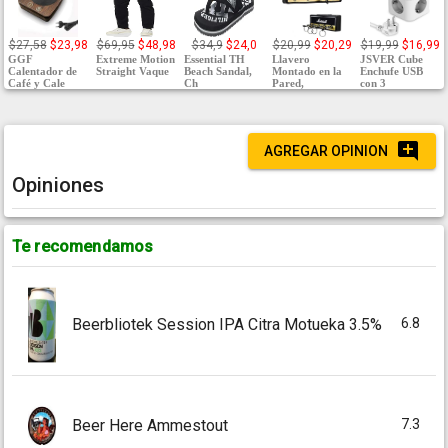
$27,58
$23,98
$69,95
$48,98
$34,9
$24,0
$20,99
$20,29
$19,99
$16,99
GGF
Extreme Motion
Essential TH
Llavero
JSVER Cube
Calentador de
Straight Vaque
Beach Sandal,
Montado en la
Enchufe USB
Café y Cale
Ch
Pared,
con 3
AGREGAR OPINION
Opiniones
Te recomendamos
6.8
Beerbliotek Session IPA Citra Motueka 3.5%
7.3
Beer Here Ammestout