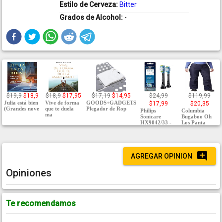
Estilo de Cerveza:
Bitter
Grados de Alcohol:
-
$19,9
$18,9
$18,9
$17,95
$17,19
$14,95
$24,99
$119,99
Julia está bien
Vive de forma
GOODS+GADGETS
$17,99
$20,35
(Grandes nove
que te duela
Plegador de Rop
Philips
Columbia
ma
Sonicare
Bugaboo Oh
HX9042/33 -
Los Panta
AGREGAR OPINION
Opiniones
Te recomendamos