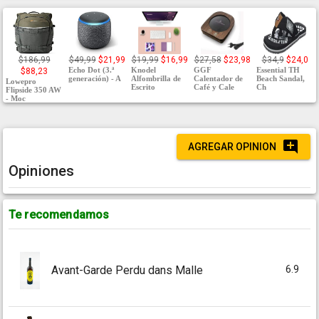
$186,99
$49,99
$21,99
$19,99
$16,99
$27,58
$23,98
$34,9
$24,0
Echo Dot (3.ª
Knodel
GGF
Essential TH
$88,23
generación) - A
Alfombrilla de
Calentador de
Beach Sandal,
Lowepro
Escrito
Café y Cale
Ch
Flipside 350 AW
- Moc
AGREGAR OPINION
Opiniones
Te recomendamos
6.9
Avant-Garde Perdu dans Malle