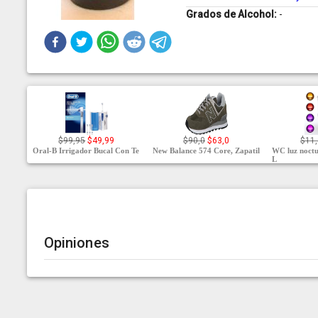
Grados de Alcohol:
-
$99,95
$49,99
$90,0
$63,0
$11
Oral-B Irrigador Bucal Con Te
New Balance 574 Core, Zapatil
WC luz noct
L
Opiniones