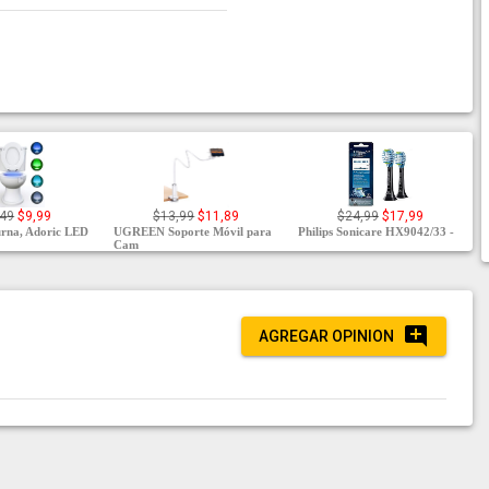
,49
$9,99
$13,99
$11,89
$24,99
$17,99
urna, Adoric LED
UGREEN Soporte Móvil para
Philips Sonicare HX9042/33 -
Cam
AGREGAR OPINION