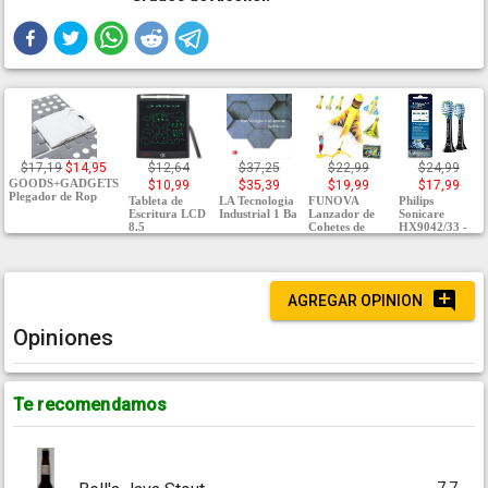
$17,19
$14,95
$12,64
$37,25
$22,99
$24,99
GOODS+GADGETS
$10,99
$35,39
$19,99
$17,99
Plegador de Rop
Tableta de
LA Tecnologia
FUNOVA
Philips
Escritura LCD
Industrial 1 Ba
Lanzador de
Sonicare
8.5
Cohetes de
HX9042/33 -
AGREGAR OPINION
Opiniones
Te recomendamos
7.7