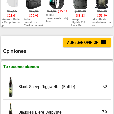
$27,15
$99,99
$41,99
$35,69
$186,99
$68,99
Willful
$23,61
$79,99
$88,23
$59,99
Smartwatch,Reloj
Amazon Basics
Anker
Lowepro
Mochila de
Inte
- Cargador de
Soundcore
Flipside 350
senderismo con
p
Motion Boom A
AW - Moc
est
AGREGAR OPINION
Opiniones
Te recomendamos
7.0
Black Sheep Riggwelter (Bottle)
7.0
Blaugies Bière Darbyste