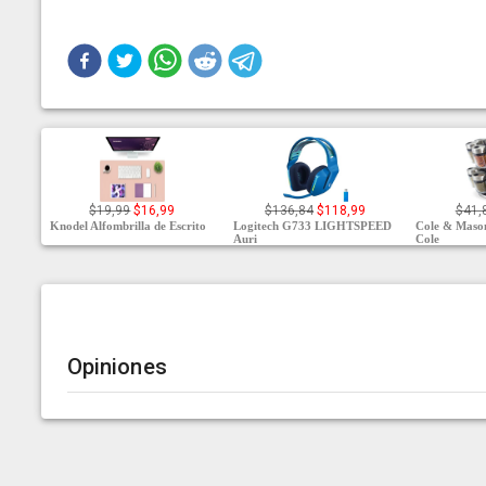
$19,99
$16,99
$136,84
$118,99
$41,
Knodel Alfombrilla de Escrito
Logitech G733 LIGHTSPEED
Cole & Maso
Auri
Cole
Opiniones