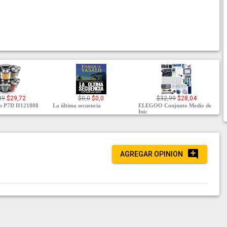
89
$29,72
$0,0
$0,0
$32,99
$28,04
n P7D H121808
La última secuencia
ELEGOO Conjunto Medio de
Inic
AGREGAR OPINION