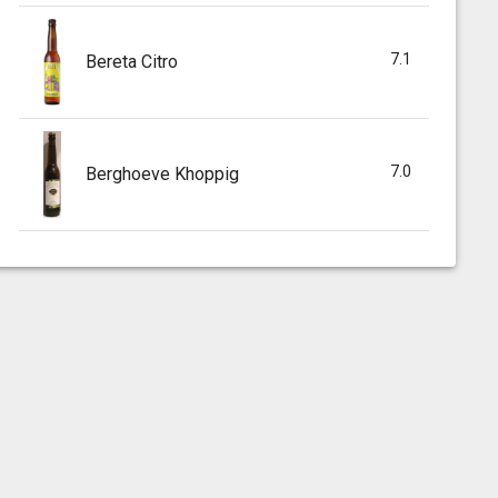
7.1
Bereta Citro
7.0
Berghoeve Khoppig