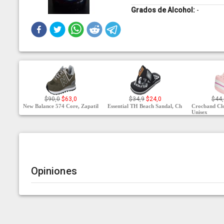
Grados de Alcohol:
-
$90,0
$63,0
$34,9
$24,0
$44
New Balance 574 Core, Zapatil
Essential TH Beach Sandal, Ch
Crocband Clo
Unisex
Opiniones