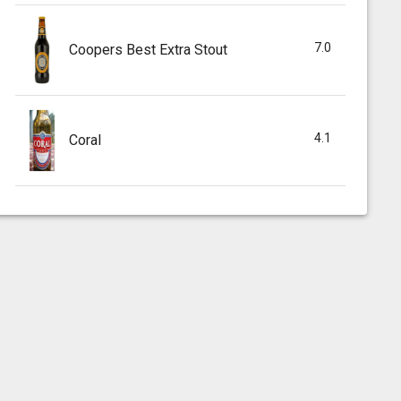
7.0
Coopers Best Extra Stout
4.1
Coral