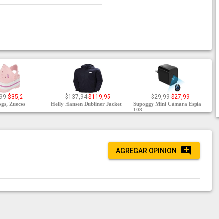
,99
$35,2
$137,94
$119,95
$29,99
$27,99
gs, Zuecos
Helly Hansen Dubliner Jacket
Supoggy Mini Cámara Espía
108
AGREGAR OPINION