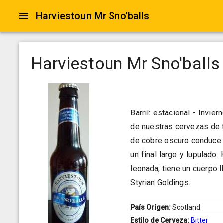
Harviestoun Mr Sno'balls
Harviestoun Mr Sno'balls
Barril: estacional - Invie
de nuestras cervezas de t
de cobre oscuro conduce a
un final largo y lupulado
leonada, tiene un cuerpo 
Styrian Goldings.
País Origen:
Scotland
Estilo de Cerveza:
Bitter