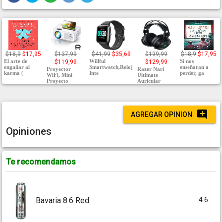
$18,9
$17,95
$137,99
$41,99
$35,69
$199,99
$18,9
$17,95
El arte de
Willful
Si nos
$119,99
$129,99
engañar al
Smartwatch,Reloj
enseñaran a
Proyector
Razer Nari
karma (
Inte
perder, ga
WiFi, Mini
Ultimate
Proyecto
Auricular
AGREGAR OPINION
Opiniones
Te recomendamos
4.6
Bavaria 8.6 Red