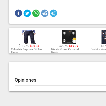
$119,99
$20,35
$22,99
$19,99
$7,
Columbia Bugaboo Oh Los
Báscula Grasa Corporal
La chica de n
Panta
Blueto
Opiniones