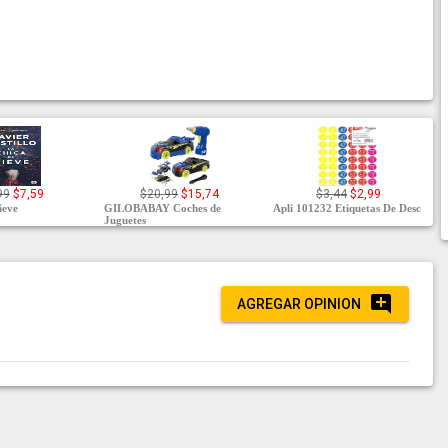
99
$7,59
$20,99
$15,74
$3,44
$2,99
ieve
GILOBABAY Coches de
Apli 101232 Etiquetas De Desc
Juguetes
AGREGAR OPINION