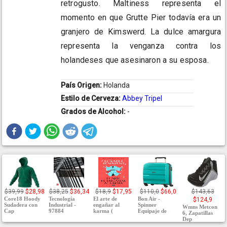
retrogusto. Maltiness representa el
momento en que Grutte Pier todavía era un
granjero de Kimswerd. La dulce amargura
representa la venganza contra los
holandeses que asesinaron a su esposa.
País Origen:
Holanda
Estilo de Cerveza:
Abbey Tripel
Grados de Alcohol:
-
$39,99
$28,98
$38,25
$36,34
$18,9
$17,95
$110,0
$66,0
$143,63
Core18 Hoody
Tecnología
El arte de
Bon Air -
$124,9
Sudadera con
Industrial -
engañar al
Spinner
Wmns Metcon
Cap
97884
karma (
Equipaje de
6, Zapatillas
Dep