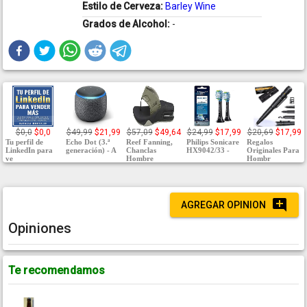
Estilo de Cerveza:
Barley Wine
Grados de Alcohol:
-
$0,0
$0,0
$49,99
$21,99
$57,09
$49,64
$24,99
$17,99
$20,69
$17,99
Tu perfil de
Echo Dot (3.ª
Reef Fanning,
Philips Sonicare
Regalos
LinkedIn para
generación) - A
Chanclas
HX9042/33 -
Originales Para
ve
Hombre
Hombr
AGREGAR OPINION
Opiniones
Te recomendamos