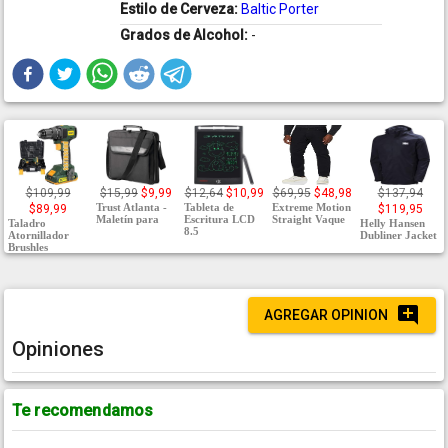
Estilo de Cerveza:
Baltic Porter
Grados de Alcohol:
-
$109,99
$15,99
$9,99
$12,64
$10,99
$69,95
$48,98
$137,94
Trust Atlanta -
Tableta de
Extreme Motion
$89,99
$119,95
Maletín para
Escritura LCD
Straight Vaque
Taladro
Helly Hansen
8.5
Atornillador
Dubliner Jacket
Brushles
AGREGAR OPINION
Opiniones
Te recomendamos