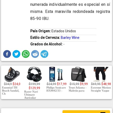
numerada individualmente es especial en sí
misma. Esta maravilla redondeada registra
85-90 IBU.
País Origen:
Estados Unidos
Estilo de Cerveza:
Barley Wine
Grados de Alcohol:
-
$34,9
$24,0
$199,99
$24,99
$17,99
$15,99
$9,99
$69,95
$48,98
Essential TH
Philips Sonicare
Trust Atlanta -
Extreme Motion
$129,99
Beach Sandal,
HX9042/33 -
Maletín para
Straight Vaque
Razer Nari
Ch
Ultimate
Auricular