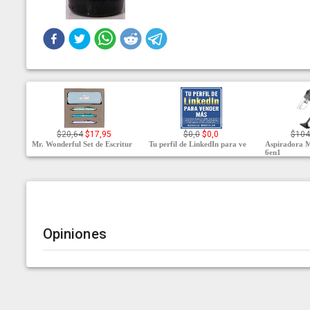
$20,64
$17,95
$0,0
$0,0
$104
Mr. Wonderful Set de Escritur
Tu perfil de LinkedIn para ve
Aspiradora
6en1
Opiniones