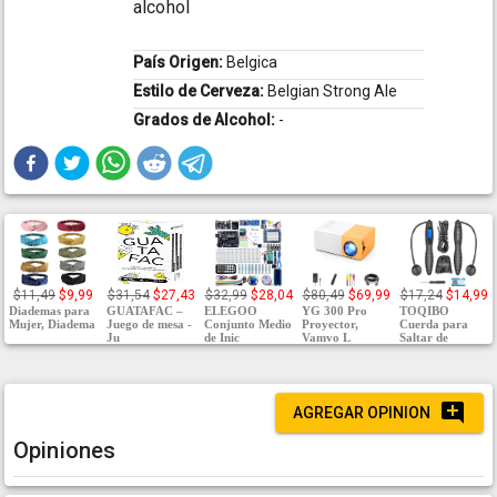
alcohol
País Origen:
Belgica
Estilo de Cerveza:
Belgian Strong Ale
Grados de Alcohol:
-
$11,49
$9,99
$31,54
$27,43
$32,99
$28,04
$80,49
$69,99
$17,24
$14,99
Diademas para
GUATAFAC –
ELEGOO
YG 300 Pro
TOQIBO
Mujer, Diadema
Juego de mesa -
Conjunto Medio
Proyector,
Cuerda para
Ju
de Inic
Vamvo L
Saltar de
AGREGAR OPINION
Opiniones