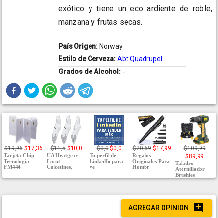
exótico y tiene un eco ardiente de roble,
manzana y frutas secas.
País Origen:
Norway
Estilo de Cerveza:
Abt Quadrupel
Grados de Alcohol:
-
$19,96
$17,36
$11,5
$10,0
$0,0
$0,0
$20,69
$17,99
$109,99
Tarjeta Chip
UA Heatgear
Tu perfil de
Regalos
$89,99
Tecnologia
Locut
LinkedIn para
Originales Para
Taladro
FM444
Calcetines,
ve
Hombr
Atornillador
Brushles
AGREGAR OPINION