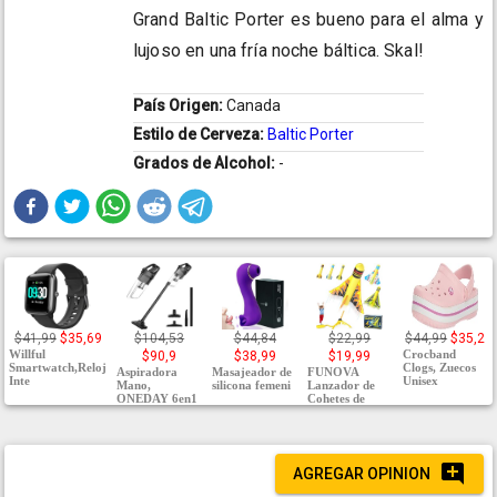
Grand Baltic Porter es bueno para el alma y
lujoso en una fría noche báltica. Skal!
País Origen:
Canada
Estilo de Cerveza:
Baltic Porter
Grados de Alcohol:
-
$41,99
$35,69
$104,53
$44,84
$22,99
$44,99
$35,2
Willful
Crocband
$90,9
$38,99
$19,99
Smartwatch,Reloj
Clogs, Zuecos
Aspiradora
Masajeador de
FUNOVA
Inte
Unisex
Mano,
silicona femeni
Lanzador de
ONEDAY 6en1
Cohetes de
AGREGAR OPINION