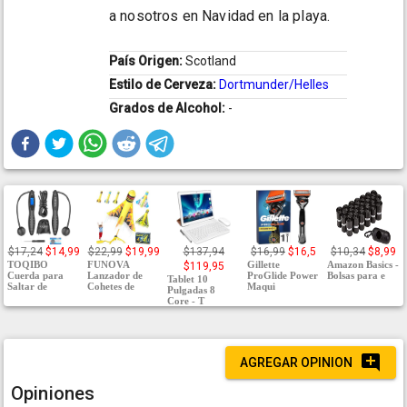
a nosotros en Navidad en la playa.
País Origen:
Scotland
Estilo de Cerveza:
Dortmunder/Helles
Grados de Alcohol:
-
$17,24
$14,99
$22,99
$19,99
$137,94
$16,99
$16,5
$10,34
$8,99
TOQIBO
FUNOVA
Gillette
Amazon Basics -
$119,95
Cuerda para
Lanzador de
ProGlide Power
Bolsas para e
Tablet 10
Saltar de
Cohetes de
Maqui
Pulgadas 8
Core - T
AGREGAR OPINION
Opiniones