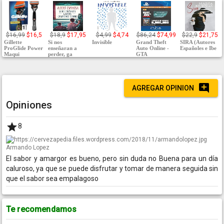
$16,99
$16,5
$18,9
$17,95
$4,99
$4,74
$86,24
$74,99
$22,9
$21,75
Gillette
Si nos
Invisible
Grand Theft
SIRA (Autores
ProGlide Power
enseñaran a
Auto Online -
Españoles e Ibe
Maqui
perder, ga
GTA
AGREGAR OPINION
Opiniones
8
Armando Lopez
El sabor y amargor es bueno, pero sin duda no Buena para un día
caluroso, ya que se puede disfrutar y tomar de manera seguida sin
que el sabor sea empalagoso
Te recomendamos