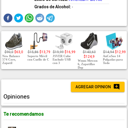
Grados de Alcohol:
-
$90,0
$63,0
$15,86
$13,79
$19,99
$16,99
$143,63
$14,94
$12,99
New Balance
Soporte Móvil
JSVER Cube
AnCoSoo 14
$124,9
574 Core,
con Cuello de C
Enchufe USB
Pulgadas para
Wmns Metcon
Zapatil
con 3
Todo
6, Zapatillas
Dep
AGREGAR OPINION
Opiniones
Te recomendamos