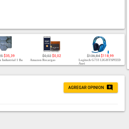
25
$35,39
$0,02
$0,02
$136,84
$118,99
 Industrial 1 Ba
Amazon Recargas
Logitech G733 LIGHTSPEED
Auri
AGREGAR OPINION