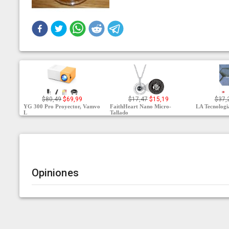
$80,49
$69,99
$17,47
$15,19
$37,
YG 300 Pro Proyector, Vamvo
FaithHeart Nano Micro-
LA Tecnologia
L
Tallado
Opiniones