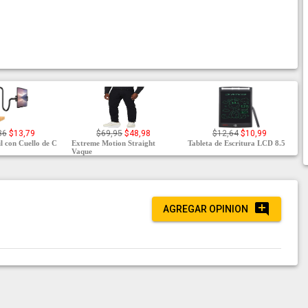
86
$13,79
$69,95
$48,98
$12,64
$10,99
l con Cuello de C
Extreme Motion Straight
Tableta de Escritura LCD 8.5
Vaque
AGREGAR OPINION