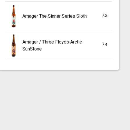
7.2
Amager The Sinner Series Sloth
Amager / Three Floyds Arctic
7.4
SunStone