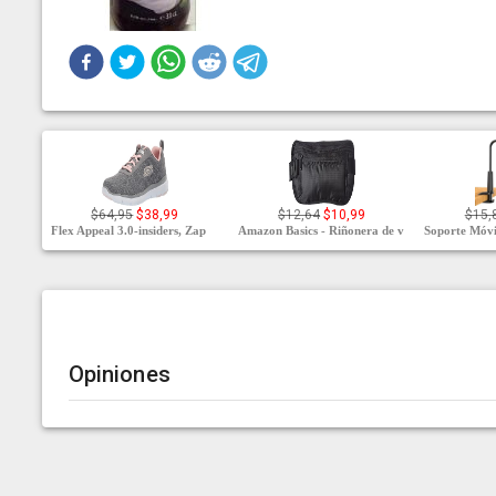
$64,95
$38,99
$12,64
$10,99
$15,
Flex Appeal 3.0-insiders, Zap
Amazon Basics - Riñonera de v
Soporte Móvi
Opiniones