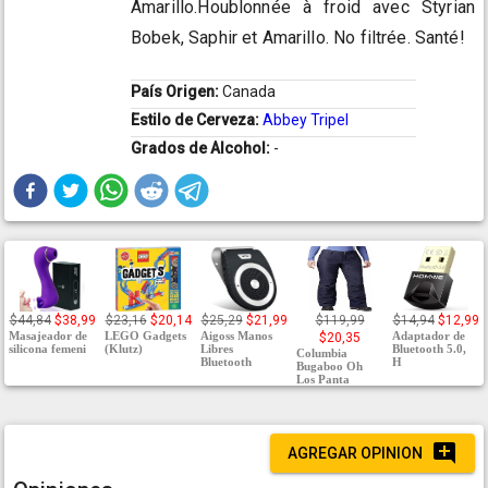
Amarillo.Houblonnée à froid avec Styrian
Bobek, Saphir et Amarillo. No filtrée. Santé!
País Origen:
Canada
Estilo de Cerveza:
Abbey Tripel
Grados de Alcohol:
-
$44,84
$38,99
$23,16
$20,14
$25,29
$21,99
$119,99
$14,94
$12,99
Masajeador de
LEGO Gadgets
Aigoss Manos
Adaptador de
$20,35
silicona femeni
(Klutz)
Libres
Bluetooth 5.0,
Columbia
Bluetooth
H
Bugaboo Oh
Los Panta
AGREGAR OPINION