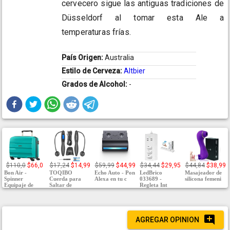
cervecero sigue las antiguas tradiciones de
Düsseldorf al tomar esta Ale a
temperaturas frías.
País Origen:
Australia
Estilo de Cerveza:
Altbier
Grados de Alcohol:
-
$110,0
$66,0
$17,24
$14,99
$59,99
$44,99
$34,44
$29,95
$44,84
$38,99
Bon Air -
TOQIBO
Echo Auto - Pon
LedBrico
Masajeador de
Spinner
Cuerda para
Alexa en tu c
033689 -
silicona femeni
Equipaje de
Saltar de
Regleta Int
AGREGAR OPINION