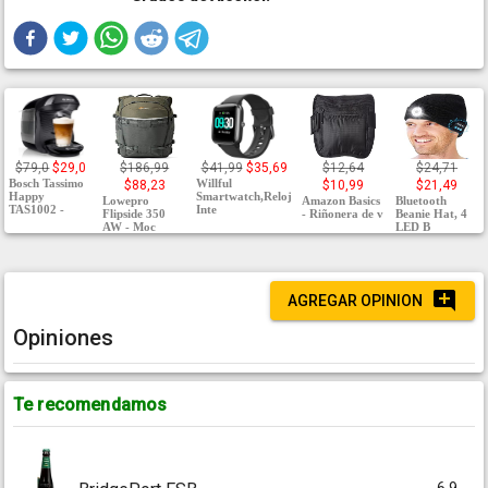
$79,0
$29,0
$186,99
$41,99
$35,69
$12,64
$24,71
Bosch Tassimo
Willful
$88,23
$10,99
$21,49
Happy
Smartwatch,Reloj
Lowepro
Amazon Basics
Bluetooth
TAS1002 -
Inte
Flipside 350
- Riñonera de v
Beanie Hat, 4
AW - Moc
LED B
AGREGAR OPINION
Opiniones
Te recomendamos
6.9