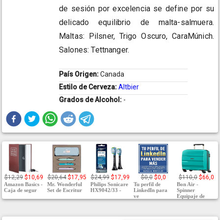
de sesión por excelencia se define por su
delicado equilibrio de malta-salmuera.
Maltas: Pilsner, Trigo Oscuro, CaraMúnich.
Salones: Tettnanger.
País Origen:
Canada
Estilo de Cerveza:
Altbier
Grados de Alcohol:
-
$12,29
$10,69
$20,64
$17,95
$24,99
$17,99
$0,0
$0,0
$110,0
$66,0
Amazon Basics -
Mr. Wonderful
Philips Sonicare
Tu perfil de
Bon Air -
Caja de segur
Set de Escritur
HX9042/33 -
LinkedIn para
Spinner
ve
Equipaje de