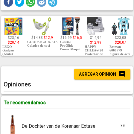
$23,16
$14,83
$12,9
$16,99
$16,5
$14,94
$23,08
GOODS+GADGETS
Gillette
$20,14
$12,99
$20,07
Colador de coci
ProGlide
LEGO
HAPPY
Batman
Power Maqui
Gadgets
CHLEA® 20
6060779
(Klutz)
Protector de
Figura de acci
AGREGAR OPINION
Opiniones
Te recomendamos
7.6
De Dochter van de Korenaar Extase