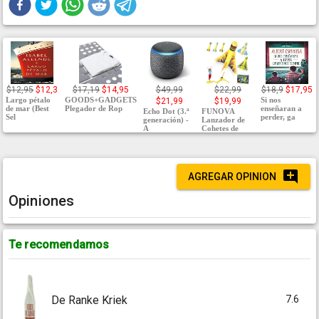
$12,95
$12,3
$17,19
$14,95
$49,99
$22,99
$18,9
$17,95
Largo pétalo
GOODS+GADGETS
Si nos
$21,99
$19,99
de mar (Best
Plegador de Rop
enseñaran a
Echo Dot (3.ª
FUNOVA
Sel
perder, ga
generación) -
Lanzador de
A
Cohetes de
AGREGAR OPINION
Opiniones
Te recomendamos
7.6
De Ranke Kriek