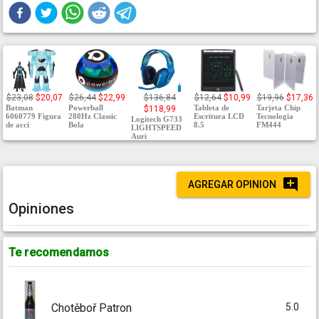
$23,08
$20,07
$26,44
$22,99
$136,84
$12,64
$10,99
$19,96
$17,36
Batman
Powerball
Tableta de
Tarjeta Chip
$118,99
6060779 Figura
280Hz Classic
Escritura LCD
Tecnologia
Logitech G733
de acci
Bola
8.5
FM444
LIGHTSPEED
Auri
AGREGAR OPINION
Opiniones
Te recomendamos
5.0
Chotěboř Patron