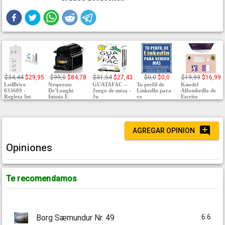
$34,44
$29,95
$99,0
$84,78
$31,54
$27,43
$0,0
$0,0
$19,99
$16,99
LedBrico
Nespresso
GUATAFAC –
Tu perfil de
Knodel
033689 -
De'Longhi
Juego de mesa -
LinkedIn para
Alfombrilla de
Regleta Int
Inissia E
Ju
ve
Escrito
AGREGAR OPINION
Opiniones
Te recomendamos
6.6
Borg Sæmundur Nr. 49