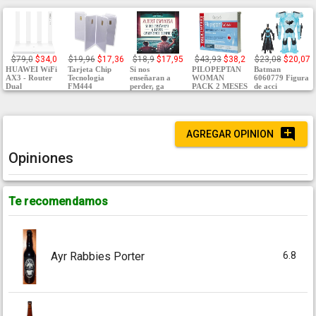
$79,0
$34,0
$19,96
$17,36
$18,9
$17,95
$43,93
$38,2
$23,08
$20,07
HUAWEI WiFi
Tarjeta Chip
Si nos
PILOPEPTAN
Batman
AX3 - Router
Tecnologia
enseñaran a
WOMAN
6060779 Figura
Dual
FM444
perder, ga
PACK 2 MESES
de acci
AGREGAR OPINION
Opiniones
Te recomendamos
6.8
Ayr Rabbies Porter