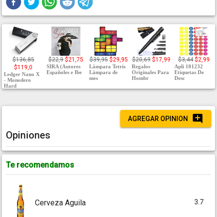
$136,85
$22,9
$21,75
$39,95
$29,95
$20,69
$17,99
$3,44
$2,99
SIRA (Autores
Lámpara Tetris
Regalos
Apli 101232
$119,0
Españoles e Ibe
Lámpara de
Originales Para
Etiquetas De
Ledger Nano X
mes
Hombr
Desc
- Monedero
Hard
AGREGAR OPINION
Opiniones
Te recomendamos
3.7
Cerveza Aguila