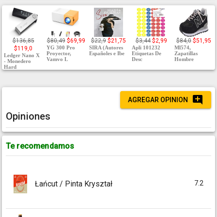
$136,85
$80,49
$69,99
$22,9
$21,75
$3,44
$2,99
$84,0
$51,95
YG 300 Pro
SIRA (Autores
Apli 101232
Ml574,
$119,0
Proyector,
Españoles e Ibe
Etiquetas De
Zapatillas
Ledger Nano X
Vamvo L
Desc
Hombre
- Monedero
Hard
AGREGAR OPINION
Opiniones
Te recomendamos
7.2
Łańcut / Pinta Kryształ