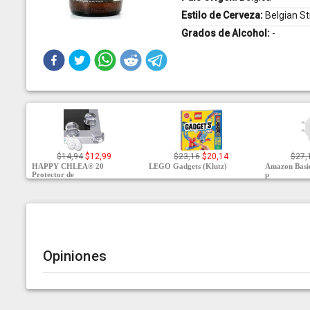
Estilo de Cerveza:
Belgian S
Grados de Alcohol:
-
$14,94
$12,99
$23,16
$20,14
$27,
HAPPY CHLEA® 20
LEGO Gadgets (Klutz)
Amazon Basic
Protector de
p
Opiniones