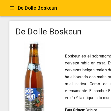
De Dolle Boskeun
De Dolle Boskeun
Boskeun es el sobrenombr
cerveza rubia en casa. E
cervezas belgas reales de
ha elaborado con malta pá
miel nativa. Como es 
eternamente. El nombre Bo
vez?) Y la etiqueta lo mue
País Origen:
Belgica