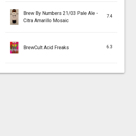
Brew By Numbers 21/03 Pale Ale -
7.4
Citra Amarillo Mosaic
6.3
BrewCult Acid Freaks