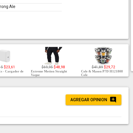
trong Ale
15
$23,61
$69,95
$48,98
$41,89
$29,72
s - Cargador de
Extreme Motion Straight
Cole & Mason P7D H121808
Vaque
Cole
AGREGAR OPINION