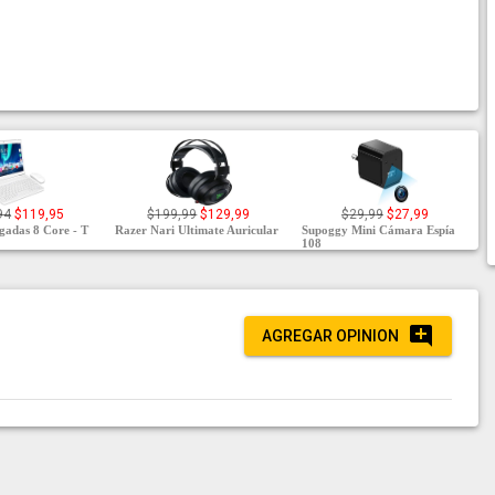
94
$119,95
$199,99
$129,99
$29,99
$27,99
lgadas 8 Core - T
Razer Nari Ultimate Auricular
Supoggy Mini Cámara Espía
108
AGREGAR OPINION