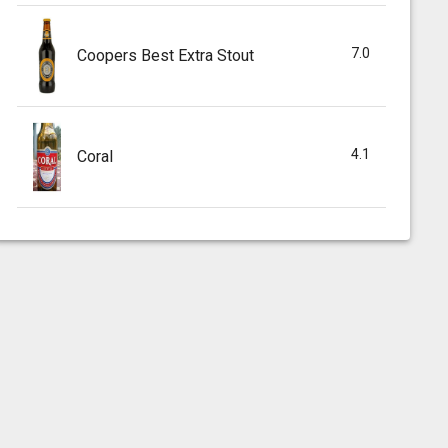
7.0
Coopers Best Extra Stout
4.1
Coral