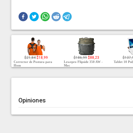
$21,84
$18,99
$186,99
$88,23
$137,
Corrector de Postura para
Lowepro Flipside 350 AW -
Tablet 10 Pu
Hom
Moc
Opiniones