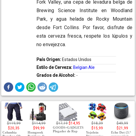
Fork Valley, una cepa de levadura belga de
Brewing Science Institute en Woodland
Park, y agua helada de Rocky Mountain
desde Fort Collins. Por favor, disfrute de
esta cerveza fresca, respete los lúpulos y
no envejezca.
País Origen:
Estados Unidos
Estilo de Cerveza:
Belgian Ale
Grados de Alcohol:
-
$119,99
$114,99
$17,19
$14,95
$18,39
$49,99
GOODS+GADGETS
$20,35
$99,99
$15,99
$21,99
Plegador de Rop
Columbia
Homgeeek
Yojoloin
Echo Dot (3.ª
Bugaboo Oh
Batidora de
Dinosaurios
generación) -