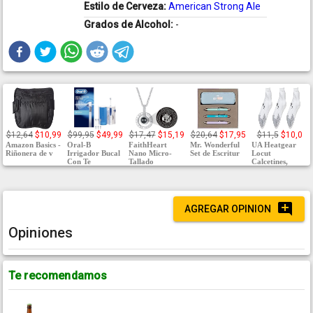
Estilo de Cerveza:
American Strong Ale
Grados de Alcohol:
-
$12,64
$10,99
$99,95
$49,99
$17,47
$15,19
$20,64
$17,95
$11,5
$10,0
Amazon Basics -
Oral-B
FaithHeart
Mr. Wonderful
UA Heatgear
Riñonera de v
Irrigador Bucal
Nano Micro-
Set de Escritur
Locut
Con Te
Tallado
Calcetines,
AGREGAR OPINION
Opiniones
Te recomendamos