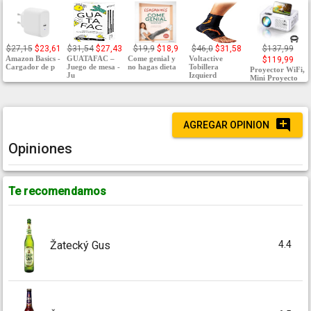
$27,15
$23,61
$31,54
$27,43
$19,9
$18,9
$46,0
$31,58
$137,99
Amazon Basics -
GUATAFAC –
Come genial y
Voltactive
$119,99
Cargador de p
Juego de mesa -
no hagas dieta
Tobillera
Proyector WiFi,
Ju
Izquierd
Mini Proyecto
AGREGAR OPINION
Opiniones
Te recomendamos
4.4
Žatecký Gus