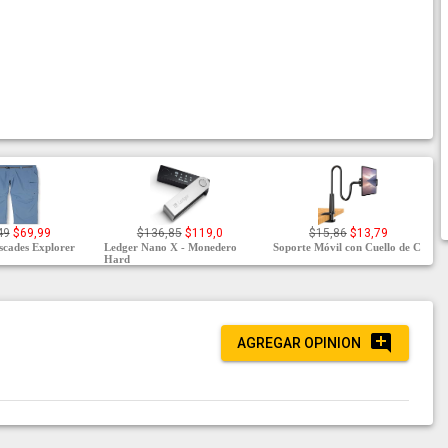
49
$69,99
$136,85
$119,0
$15,86
$13,79
cades Explorer
Ledger Nano X - Monedero
Soporte Móvil con Cuello de C
Hard
AGREGAR OPINION