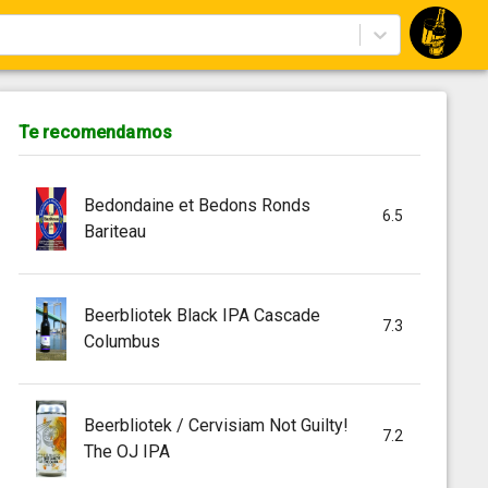
Te recomendamos
Bedondaine et Bedons Ronds
6.5
Bariteau
Beerbliotek Black IPA Cascade
7.3
Columbus
Beerbliotek / Cervisiam Not Guilty!
7.2
The OJ IPA