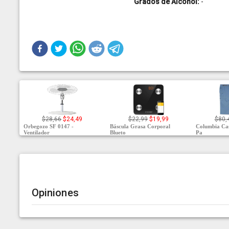
Grados de Alcohol:
-
$28,66
$24,49
$22,99
$19,99
$80,
Orbegozo SF 0147 -
Báscula Grasa Corporal
Columbia Cas
Ventilador
Blueto
Pa
Opiniones