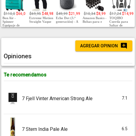
$110,0
$66,0
$69,95
$48,98
$49,99
$21,99
$10,34
$8,99
$17,24
$14,99
Bon Air -
Extreme Motion
Echo Dot (3.ª
Amazon Basics -
TOQIBO
Spinner
Straight Vaque
generación) - A
Bolsas para e
Cuerda para
Equipaje de
Saltar de
AGREGAR OPINION
Opiniones
Te recomendamos
7.1
7 Fjell Vinter American Strong Ale
6.5
7 Stern India Pale Ale