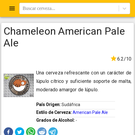
Buscar cerveza...
Chameleon American Pale
Ale
6.2/10
Una cerveza refrescante con un carácter de
lúpulo cítrico y suficiente soporte de malta,
moderado amargor de lúpulo.
País Origen:
Sudáfrica
Estilo de Cerveza:
American Pale Ale
Grados de Alcohol:
-