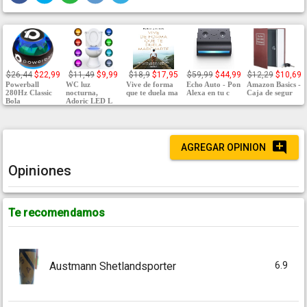
$26,44
$22,99
$11,49
$9,99
$18,9
$17,95
$59,99
$44,99
$12,29
$10,69
Powerball
WC luz
Vive de forma
Echo Auto - Pon
Amazon Basics -
280Hz Classic
nocturna,
que te duela ma
Alexa en tu c
Caja de segur
Bola
Adoric LED L
AGREGAR OPINION
Opiniones
Te recomendamos
6.9
Austmann Shetlandsporter