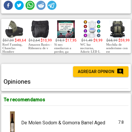
$57,09
$49,64
$12,64
$10,99
$18,9
$17,95
$11,49
$9,99
$68,99
$59,99
Reef Fanning,
Amazon Basics -
Si nos
WC luz
Mochila de
Chanclas
Riñonera de v
enseñaran a
nocturna,
senderismo con
Hombre
perder, ga
Adoric LED L
est
AGREGAR OPINION
Opiniones
Te recomendamos
7.8
De Molen Sodom & Gomorra Barrel Aged