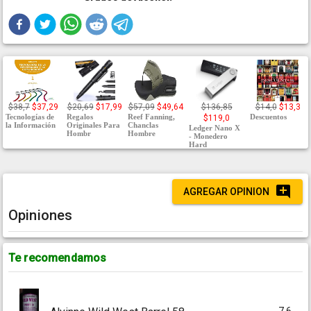
$38,7
$37,29
$20,69
$17,99
$57,09
$49,64
$136,85
$14,0
$13,3
Tecnologías de
Regalos
Reef Fanning,
Descuentos
$119,0
la Información
Originales Para
Chanclas
Ledger Nano X
Hombr
Hombre
- Monedero
Hard
AGREGAR OPINION
Opiniones
Te recomendamos
7.6