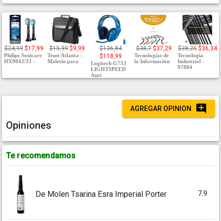
$24,99
$17,99
$15,99
$9,99
$136,84
$38,7
$37,29
$38,25
$36,34
Philips Sonicare
Trust Atlanta -
Tecnologías de
Tecnología
$118,99
HX9042/33 -
Maletín para
la Información
Industrial -
Logitech G733
97884
LIGHTSPEED
Auri
AGREGAR OPINION
Opiniones
Te recomendamos
7.9
De Molen Tsarina Esra Imperial Porter