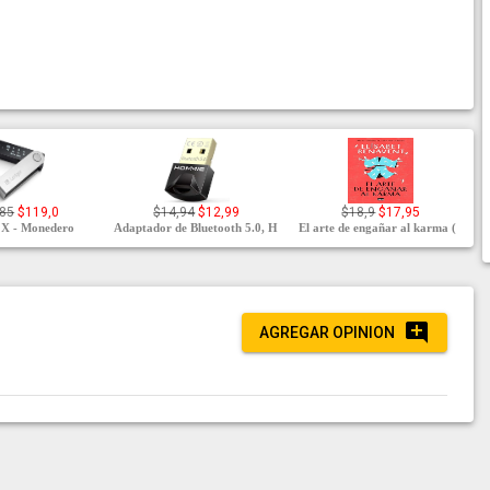
,85
$119,0
$14,94
$12,99
$18,9
$17,95
 X - Monedero
Adaptador de Bluetooth 5.0, H
El arte de engañar al karma (
AGREGAR OPINION