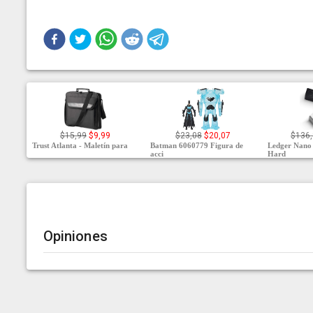
$15,99
$9,99
$23,08
$20,07
$136
Trust Atlanta - Maletín para
Batman 6060779 Figura de
Ledger Nano
acci
Hard
Opiniones