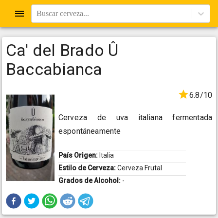
Buscar cerveza...
Ca' del Brado Û
Baccabianca
6.8/10
Cerveza de uva italiana fermentada
espontáneamente
País Origen:
Italia
Estilo de Cerveza:
Cerveza Frutal
Grados de Alcohol:
-