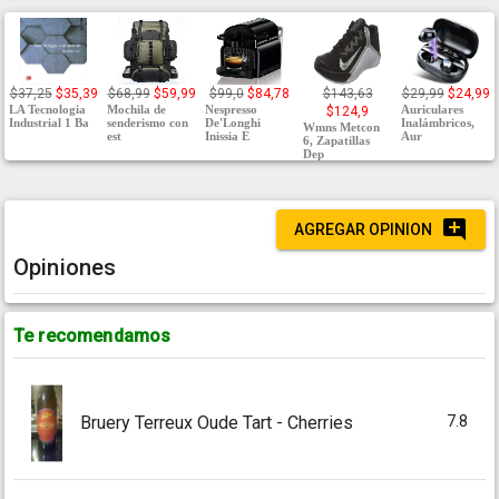
$37,25
$35,39
$68,99
$59,99
$99,0
$84,78
$143,63
$29,99
$24,99
LA Tecnologia
Mochila de
Nespresso
Auriculares
$124,9
Industrial 1 Ba
senderismo con
De'Longhi
Inalámbricos,
Wmns Metcon
est
Inissia E
Aur
6, Zapatillas
Dep
AGREGAR OPINION
Opiniones
Te recomendamos
7.8
Bruery Terreux Oude Tart - Cherries